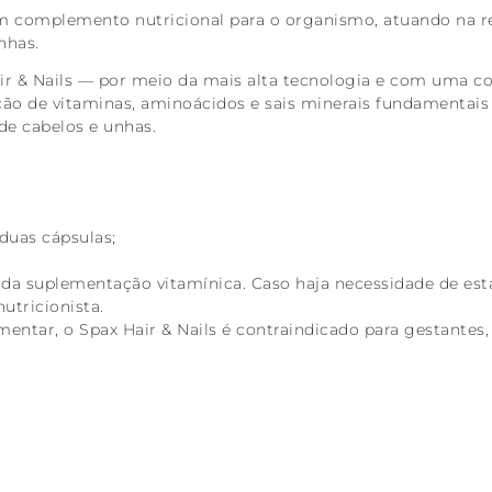
m complemento nutricional para o organismo, atuando na re
nhas.
r & Nails — por meio da mais alta tecnologia e com uma c
ção de vitaminas, aminoácidos e sais minerais fundamentais
de cabelos e unhas.
duas cápsulas;
a suplementação vitamínica. Caso haja necessidade de esta
utricionista.
ntar, o Spax Hair & Nails é contraindicado para gestantes,