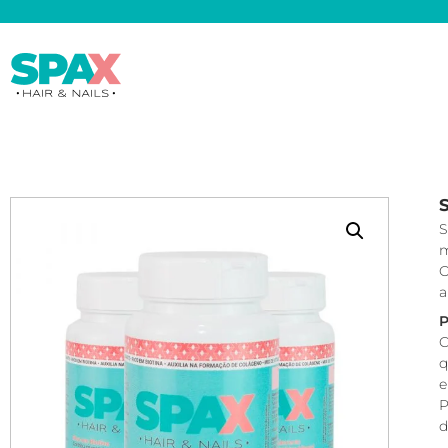
S
m
O
a
P
C
q
e
P
d