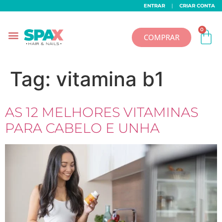
ENTRAR
|
CRIAR CONTA
0
COMPRAR
Tag:
vitamina b1
AS 12 MELHORES VITAMINAS
PARA CABELO E UNHA