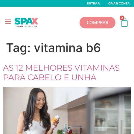
ENTRAR
|
CRIAR CONTA
0
COMPRAR
Tag:
vitamina b6
AS 12 MELHORES VITAMINAS
PARA CABELO E UNHA