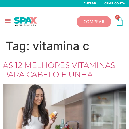
ENTRAR
|
CRIAR CONTA
0
COMPRAR
Tag:
vitamina c
AS 12 MELHORES VITAMINAS
PARA CABELO E UNHA