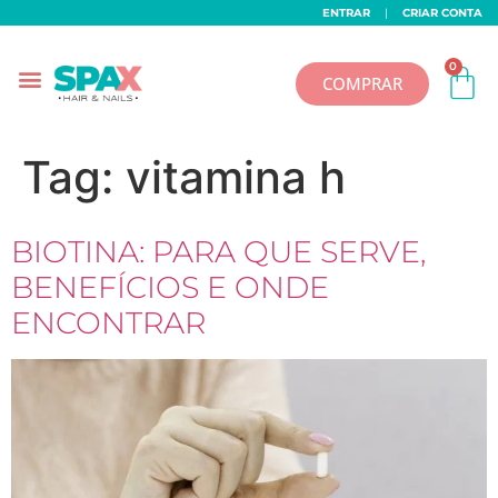
ENTRAR
|
CRIAR CONTA
0
COMPRAR
Tag:
vitamina h
BIOTINA: PARA QUE SERVE,
BENEFÍCIOS E ONDE
ENCONTRAR